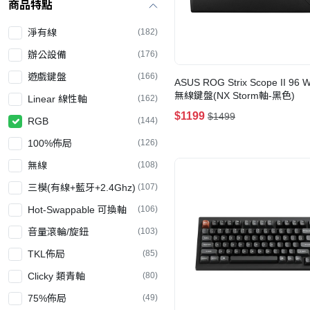
商品特點
淨有線
(182)
辦公設備
(176)
遊戲鍵盤
(166)
ASUS ROG Strix Scope II 96 W
無線鍵盤(NX Storm軸-黑色)
Linear 線性軸
(162)
$1199
$1499
RGB
(144)
100%佈局
(126)
無線
(108)
三模(有線+藍牙+2.4Ghz)
(107)
Hot-Swappable 可換軸
(106)
音量滾輪/旋鈕
(103)
TKL佈局
(85)
Clicky 類青軸
(80)
75%佈局
(49)