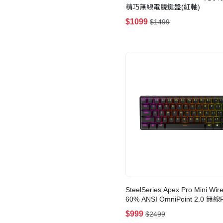
精巧無線電競鍵盤(紅軸)
有線
(5)
$1099
$1499
純數字鍵盤
(5)
靜電容鍵盤
(2)
自帶小螢幕
(2)
8KHz
(2)
熱插拔
(2)
Pre-RT預判釋放
(2)
87鍵
(1)
SteelSeries Apex Pro Mini Wire
60% ANSI OmniPoint 2.0 無
鍵盤
$999
$2499