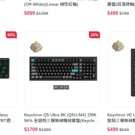
(Off-White)(Linear 線性紅軸)
鍵盤(段落綠軸
$899
$499
$1399
$799
60%
10%
less
Keychron Q5 Ultra 8K (Q5U-M4) ZMK
Keychron V0 
線PBT遊戲
96% 全鋁殼三模無線機械鍵盤(Keychron
旋鈕三模無線數字鍵
Silk POM 香蕉軸-黑色)
POM 香蕉軸)
$1709
$499
$1899
$549