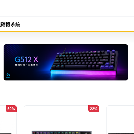
組砌機系統
50%
22%