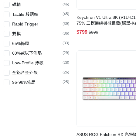
磁軸
(46)
Tactile 段落軸
(45)
Keychron V1 Ultra 8K (V1U-D
75% 三模無線機械鍵盤(碳黑-Key
Rapid Trigger
(39)
Silk POM 紅軸)
$799
$899
雙模
(36)
65%佈局
(33)
60%或以下佈局
(29)
Low-Profile 薄款
(28)
全鋁合金外殼
(26)
96-98%佈局
(25)
SOCD
(15)
藍牙無線 Bluetooth
(13)
薄膜式鍵盤
(11)
中文鍵帽
(11)
Web-Based Hub
(7)
ASUS ROG Falchion RX 光學