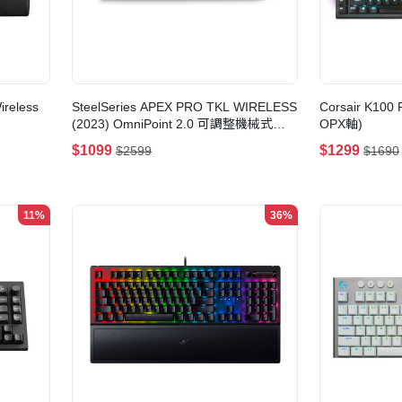
ireless
SteelSeries APEX PRO TKL WIRELESS
Corsair K10
(2023) OmniPoint 2.0 可調整機械式
OPX軸)
RGB 無線PBT鍵盤
$1099
$1299
$2599
$1690
11%
36%