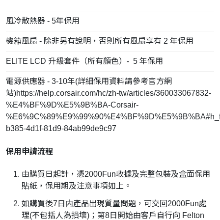
風冷散熱器 - 5年保用
機箱風扇 - 除非另有說明，否則所有風扇享有 2 年保用
ELITE LCD 升級套件（所有顏色）- 5 年保用
電源供應器 - 3-10年(詳細保用資料請參考官方網
站)https://help.corsair.com/hc/zh-tw/articles/360033067832-
%E4%BF%9D%E5%9B%BA-Corsair-
%E6%9C%89%E9%99%90%E4%BF%9D%E5%9B%BA#h_fa
b385-4d1f-81d9-84ab99de9c97
保用申請流程
由購買日起計，憑2000Fun收據及完整包裝及盒面保用
貼紙，保用期及注意事項如上。
如購買後7日内產品出現質量問題，可交回2000Fun處
理(不包括人為損壞)；第8日開始由客戶自行向 Felton