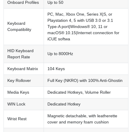
Onboard Profiles
Up to 50
PC, Mac, Xbox One, Series X|S, or
Playstation 4, 5 with USB 3.0 or 3.1
Keyboard
Type-A port|Windows® 10, 11 or
Compatibility
macOS® 10.15|Internet connection for
iCUE softwa
HID Keyboard
Up to 8000Hz
Report Rate
Keyboard Matrix
104 Keys
Key Rollover
Full Key (NKRO) with 100% Anti-Ghostin
Media Keys
Dedicated Hotkeys, Volume Roller
WIN Lock
Dedicated Hotkey
Magnetic detachable, with leatherette
Wrist Rest
cover and memory foam cushion