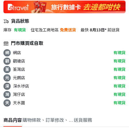
貨品狀態
庫存
有現貨
住宅及工商地區
免費送貨
最快
8月13日*
前送貨
門市購買或自取
網
網店
有現貨
觀
觀塘店
有現貨
荃
荃灣店
有現貨
元
元朗店
有現貨
深
深水埗店
有現貨
灣
灣仔店
有現貨
天
天水圍
有現貨
商品内容
購物條款、訂單修改、取消與退款政策
送貨服務