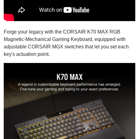
Forge your legacy with the CORSAIR K70 MAX RGB
Magnetic-Mechanical Gaming Keyboard, equipped with
adjustable CORSAIR MGX switches that let you set each
key's actuation point.