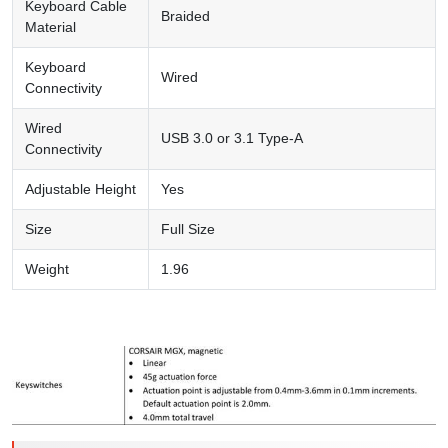
Keyboard Cable
Braided
Material
Keyboard
Wired
Connectivity
Wired
USB 3.0 or 3.1 Type-A
Connectivity
Adjustable Height
Yes
Size
Full Size
Weight
1.96