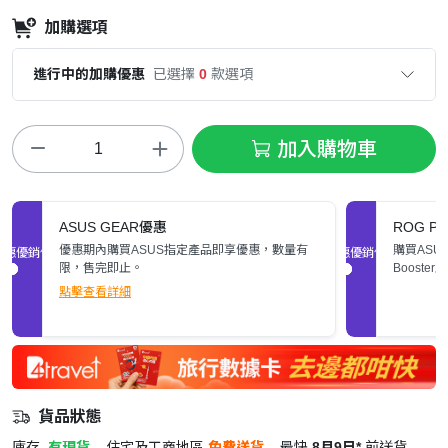
加購選項
進行中的加購優惠
已選擇
0
款選項
加入購物車
ASUS GEAR優惠
ROG Pol
優惠期內購買ASUS指定產品即享優惠，數量有
購買ASUS
促銷優惠
促銷優惠
限，售完即止。
Booste
數量有限
點擊查看詳細
貨品狀態
庫存
有現貨
住宅及工商地區
免費送貨
最快
8月9日*
前送貨