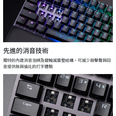
先進的消音技術
獨特的內建消音泡綿及鍵軸減震墊結構，可減少敲擊聲與回
音提供無與倫比的打字體驗