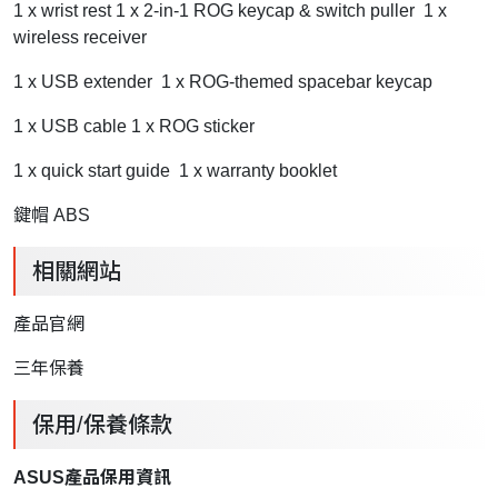
1 x wrist rest 1 x 2-in-1 ROG keycap & switch puller 1 x
wireless receiver
1 x USB extender 1 x ROG-themed spacebar keycap
1 x USB cable 1 x ROG sticker
1 x quick start guide 1 x warranty booklet
鍵帽 ABS
相關網站
產品官網
三年保養
保用/保養條款
ASUS產品保用資訊