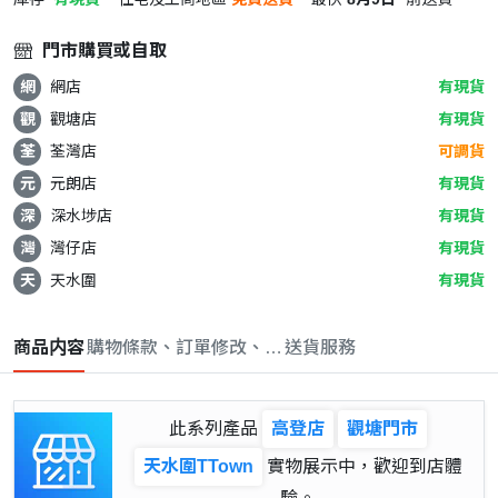
門市購買或自取
網
網店
有現貨
觀
觀塘店
有現貨
荃
荃灣店
可調貨
元
元朗店
有現貨
深
深水埗店
有現貨
灣
灣仔店
有現貨
天
天水圍
有現貨
商品内容
購物條款、訂單修改、取消與退款政策
送貨服務
此系列產品
高登店
觀塘門市
天水圍TTown
實物展示中，歡迎到店體