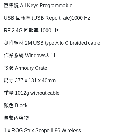
巨集鍵 All Keys Programmable
USB 回報率 (USB Report rate)1000 Hz
RF 2.4G 回報率 1000 Hz
隨附線材 2M USB type A to C braided cable
作業系統 Windows® 11
軟體 Armoury Crate
尺寸 377 x 131 x 40mm
重量 1012g without cable
顏色 Black
包裝內容物
1 x ROG Strix Scope II 96 Wireless