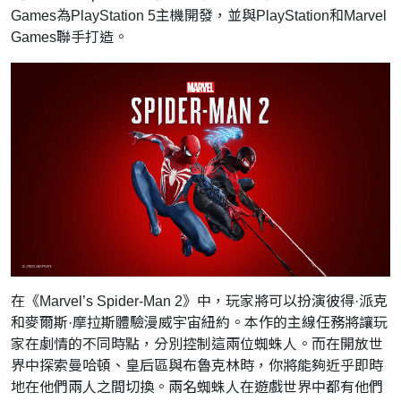
Games為PlayStation 5主機開發，並與PlayStation和Marvel
Games聯手打造。
在《Marvel’s Spider-Man 2》中，玩家將可以扮演彼得·派克
和麥爾斯·摩拉斯體驗漫威宇宙紐約。本作的主線任務將讓玩
家在劇情的不同時點，分別控制這兩位蜘蛛人。而在開放世
界中探索曼哈頓、皇后區與布魯克林時，你將能夠近乎即時
地在他們兩人之間切換。兩名蜘蛛人在遊戲世界中都有他們