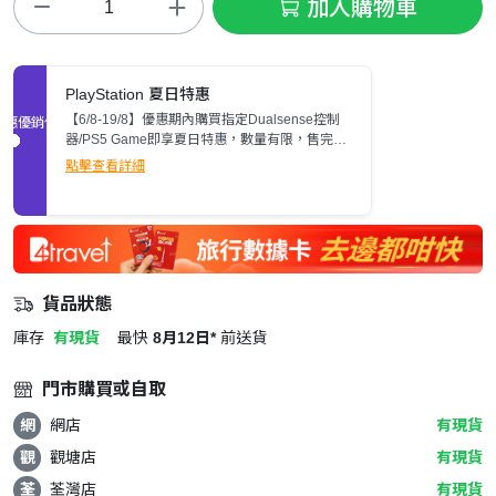
加入購物車
PlayStation 夏日特惠
【6/8-19/8】優惠期內購買指定Dualsense控制
促銷優惠
器/PS5 Game即享夏日特惠，數量有限，售完即
止。
點擊查看詳細
貨品狀態
庫存
有現貨
最快
8月12日*
前送貨
門市購買或自取
網
網店
有現貨
觀
觀塘店
有現貨
荃
荃灣店
有現貨