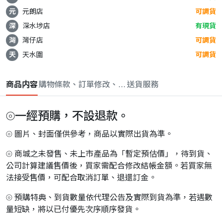
元
元朗店
可調貨
深
深水埗店
有現貨
灣
灣仔店
可調貨
天
天水圍
可調貨
商品内容
購物條款、訂單修改、取消與退款政策
送貨服務
⦾一經預購，不設退款。
⦾ 圖片、封面僅供參考，商品以實際出貨為準。
⦾ 商城之未發售、未上市產品為「暫定預估價」，待到貨、
公司計算建議售價後，買家需配合修改結帳金額。若買家無
法接受售價，可配合取消訂單、退還訂金。
⦾ 預購特典、到貨數量依代理公告及實際到貨為準，若遇數
量短缺，將以已付優先次序順序發貨。