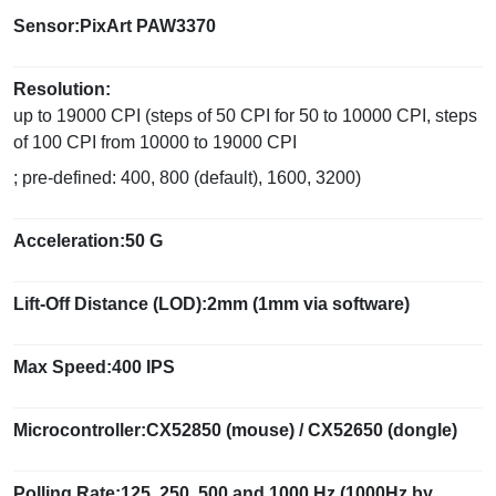
Sensor:PixArt PAW3370
Resolution:
up to 19000 CPI (steps of 50 CPI for 50 to 10000 CPI, steps
of 100 CPI from 10000 to 19000 CPI
; pre-defined: 400, 800 (default), 1600, 3200)
Acceleration:50 G
Lift-Off Distance (LOD):2mm (1mm via software)
Max Speed:400 IPS
Microcontroller:CX52850 (mouse) / CX52650 (dongle)
Polling Rate:125, 250, 500 and 1000 Hz (1000Hz by