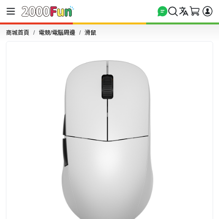
商城首頁
電競/電腦周邊
滑鼠