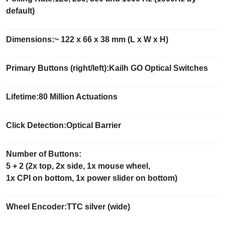
default)
Dimensions:~ 122 x 66 x 38 mm (L x W x H)
Primary Buttons (right/left):Kailh GO Optical Switches
Lifetime:80 Million Actuations
Click Detection:Optical Barrier
Number of Buttons:
5 + 2 (2x top, 2x side, 1x mouse wheel,
1x CPI on bottom, 1x power slider on bottom)
Wheel Encoder:TTC silver (wide)