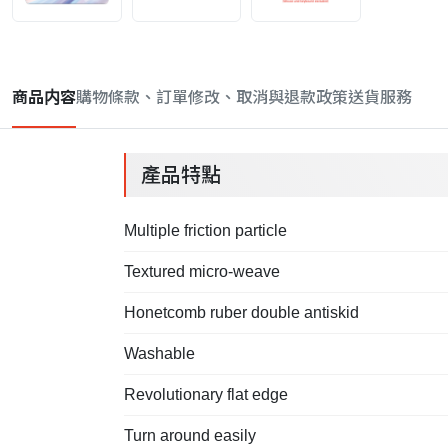
商品内容
購物條款、訂單修改、取消與退款政策
送貨服務
產品特點
Multiple friction particle
Textured micro-weave
Honetcomb ruber double antiskid
Washable
Revolutionary flat edge
Turn around easily