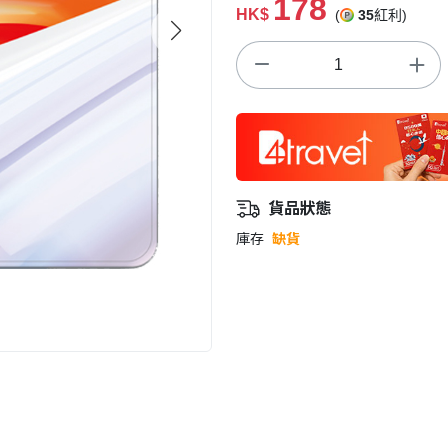
178
HK$
(
35
紅利)
貨品狀態
庫存
缺貨