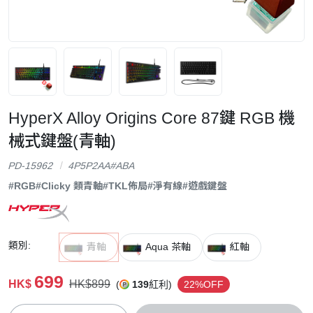
HyperX Alloy Origins Core 87鍵 RGB 機
械式鍵盤(青軸)
PD-15962
4P5P2AA#ABA
#RGB
#Clicky 類青軸
#TKL佈局
#淨有線
#遊戲鍵盤
類別:
青軸
Aqua 茶軸
紅軸
699
HK$
HK$899
(
139
紅利)
22%OFF