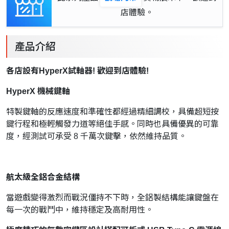
店體驗。
產品介紹
各店設有HyperX試軸器! 歡迎到店體驗!
HyperX 機械鍵軸
特製鍵軸的反應速度和準確性都經過精細調校，具備超短按
鍵行程和極輕觸發力道等絕佳手感。同時也具備優異的可靠
度，經測試可承受 8 千萬次鍵擊，依然維持品質。
航太級全鋁合金結構
當遊戲變得激烈而戰況僵持不下時，全鋁製結構能讓鍵盤在
每一次的戰鬥中，維持穩定及高耐用性。