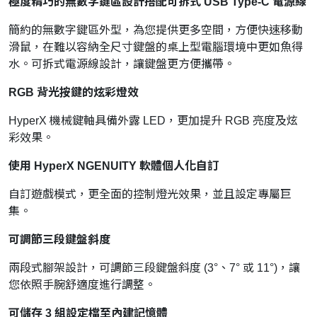
極度精巧的無數字鍵區設計搭配可拆式 USB Type-C 電源線
簡約的無數字鍵區外型，為您提供更多空間，方便快速移動
滑鼠，在難以容納全尺寸鍵盤的桌上型電腦環境中更如魚得
水。可拆式電源線設計，讓鍵盤更方便攜帶。
RGB 背光按鍵的炫彩燈效
HyperX 機械鍵軸具備外露 LED，更加提升 RGB 亮度及炫
彩效果。
使用 HyperX NGENUITY 軟體個人化自訂
自訂遊戲模式，更全面的控制燈光效果，並且設定專屬巨
集。
可調節三段鍵盤斜度
兩段式腳架設計，可調節三段鍵盤斜度 (3°、7° 或 11°)，讓
您依照手腕舒適度進行調整。
可儲存 3 組設定檔至內建記憶體