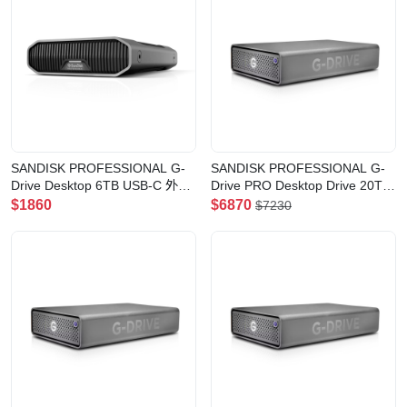
SANDISK PROFESSIONAL G-
SANDISK PROFESSIONAL G-
Drive Desktop 6TB USB-C 外置
Drive PRO Desktop Drive 20TB
硬碟(6TB)
TH3 雷電3 外置硬碟(20TB)
$1860
$6870
$7230