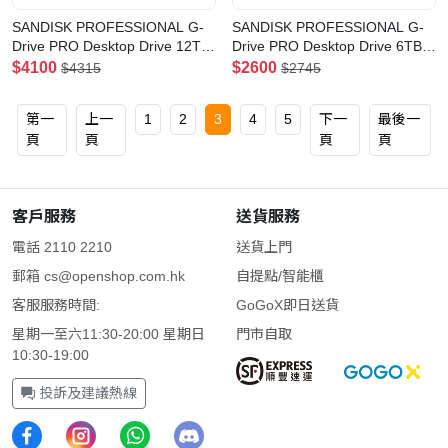
SANDISK PROFESSIONAL G-
SANDISK PROFESSIONAL G-
Drive PRO Desktop Drive 12TB
Drive PRO Desktop Drive 6TB
TH3 雷電3 外置硬碟(12TB)
TH3 雷電3 外置硬碟(6TB)
$4100
$2600
$4315
$2745
第一
上一
1
2
3
4
5
下一
最後一
頁
頁
頁
頁
客戶服務
送貨服務
電話 2110 2210
送貨上門
郵箱
cs@openshop.com.hk
自提點/智能櫃
客服服務時間:
GoGoX即日送貨
星期一至六11:30-20:00 星期日
門市自取
10:30-19:00
投訴及建議熱線