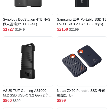
Synology BeeStation 4TB NAS
Samsung 三星 Portable SSD T5
個人雲端(BST150-4T)
EVO USB 3.2 Gen 1 (5 Gbps)
外置硬盤(2TB)
$1727
$2150
$1949
$2199
ASUS TUF Gaming AS1000
Netac ZX20 Portable SSD 外置
M.2 SSD USB-C 3.2 Gen 2 外置
硬盤(1TB)
硬盤(ESD-T1B10-1TB)
$860
$899
$899