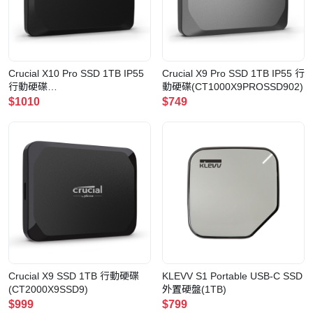
Crucial X10 Pro SSD 1TB IP55
Crucial X9 Pro SSD 1TB IP55 行
行動硬碟
動硬碟(CT1000X9PROSSD902)
(CT1000X10PROSSD9)
$1010
$749
Crucial X9 SSD 1TB 行動硬碟
KLEVV S1 Portable USB-C SSD
(CT2000X9SSD9)
外置硬盤(1TB)
$999
$799