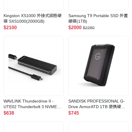
Kingston XS1000 外接式固態硬
Samsung T9 Portable SSD 外置
碟 SXS1000(2000GB)
硬碟(1TB)
$2100
$2000
$2280
WAVLINK Thunderdrive II -
SANDISK PROFESSIONAL G-
UTE02 Thunderbolt 3 NVME
Drive ArmorATD 1TB 便携硬碟
External SSD Enclosure 外置
(1TB)
$638
$745
NVMe SSD盒