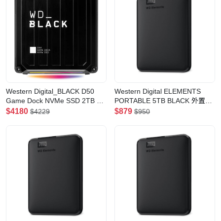
Western Digital_BLACK D50
Western Digital ELEMENTS
Game Dock NVMe SSD 2TB 外
PORTABLE 5TB BLACK 外置硬
置硬碟(WDBA3U0020BBK)
碟 (WDBU6Y0050BBK-CESN)
$4180
$879
$4229
$950
(2TB)
(5TB)