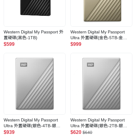
Western Digital My Passport 外
Western Digital My Passport
置硬碟(黑色-1TB)
Ultra 外置硬碟(金色-5TB-金
色-5TB)
$599
$999
Western Digital My Passport
Western Digital My Passport
Ultra 外置硬碟(銀色-4TB-銀
Ultra 外置硬碟(銀色-2TB-銀
色-4TB)
色-2TB)
$939
$620
$640