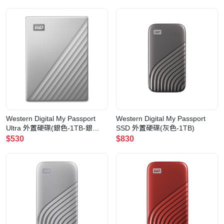
Western Digital My Passport
Western Digital My Passport
Ultra 外置硬碟(銀色-1TB-銀
SSD 外置硬碟(灰色-1TB)
色-1TB)
$530
$830