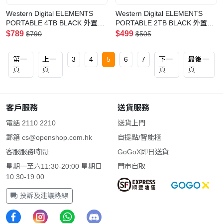
Western Digital ELEMENTS
Western Digital ELEMENTS
PORTABLE 4TB BLACK 外置硬
PORTABLE 2TB BLACK 外置硬
碟 (WDBU6Y0040BBK-CESN)
碟 (WDBUZG0020BBK-CESN)
$789
$499
$790
$505
(4TB)
(2TB)
第一
上一
3
4
5
6
7
下一
最後一
頁
頁
頁
頁
客戶服務
送貨服務
電話 2110 2210
送貨上門
郵箱
cs@openshop.com.hk
自提點/智能櫃
客服服務時間:
GoGoX即日送貨
星期一至六11:30-20:00 星期日
門市自取
10:30-19:00
投訴及建議熱線