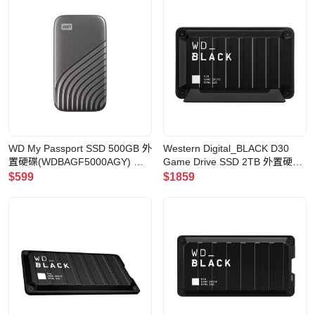
WD My Passport SSD 500GB 外
Western Digital_BLACK D30
置硬碟(WDBAGF5000AGY) 外
Game Drive SSD 2TB 外置硬碟
接式固態硬碟(500GB 灰色)
(WDBATL0020BBK)(2TB)
$599
$1859