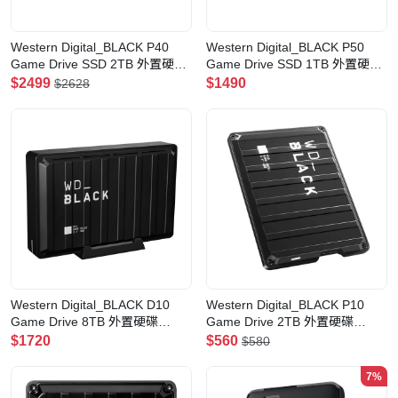
Western Digital_BLACK P40
Western Digital_BLACK P50
Game Drive SSD 2TB 外置硬碟
Game Drive SSD 1TB 外置硬碟
(WDBAWY0020BBK)(2TB)
(WDBA3S0010BBK)(1TB)
$2499
$1490
$2628
Western Digital_BLACK D10
Western Digital_BLACK P10
Game Drive 8TB 外置硬碟
Game Drive 2TB 外置硬碟
(WDBA3P0080HBK)(8TB)
(WDBA2W0020BBK)(2TB)
$1720
$560
$580
7%