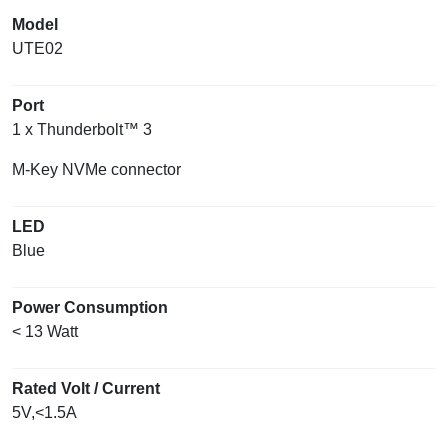
Model
UTE02
Port
1 x Thunderbolt™ 3
M-Key NVMe connector
LED
Blue
Power Consumption
< 13 Watt
Rated Volt / Current
5V,<1.5A