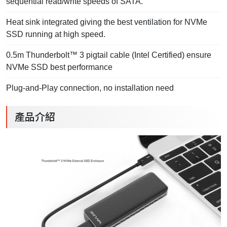
sequential read/write speeds of SATA.
Heat sink integrated giving the best ventilation for NVMe
SSD running at high speed.
0.5m Thunderbolt™ 3 pigtail cable (Intel Certified) ensure
NVMe SSD best performance
Plug-and-Play connection, no installation need
產品介紹