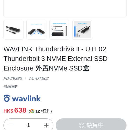
WAVLINK Thunderdrive II - UTE02
Thunderbolt 3 NVME External SSD
Enclosure 外置NVMe SSD盒
PD-29383
WL-UTE02
#NVME
638
HK$
(
127
紅利)
缺貨中