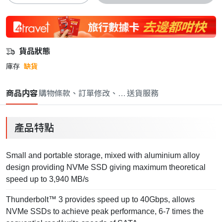
貨品狀態
庫存
缺貨
商品内容
購物條款、訂單修改、取消與退款政策
送貨服務
產品特點
Small and portable storage, mixed with aluminium alloy
design providing NVMe SSD giving maximum theoretical
speed up to 3,940 MB/s
Thunderbolt™ 3 provides speed up to 40Gbps, allows
NVMe SSDs to achieve peak performance, 6-7 times the