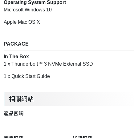
Operating System Support
Microsoft Windows 10
Apple Mac OS X
PACKAGE
In The Box
1 x Thunderbolt™ 3 NVMe External SSD
1 x Quick Start Guide
相關網站
產品官網