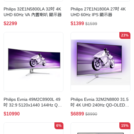
Philips 32E1N5800LA 32吋 4K
Philips 27E1N1800A 27吋 4K
UHD 60Hz VA 內置喇叭 顯示器
UHD 60Hz IPS 顯示器
$2299
$1399
$1599
23%
Philips Evnia 49M2C8900L 49
Philips Evnia 32M2N8800 31.5
吋 32:9 5120x1440 144Hz QD-
吋 4K UHD 240Hz QD-OLED
OLED 0.03ms HDMI 2.1 1800R
0.03ms HDR TrueBlack400 電
$10990
$6899
$8990
曲面電競顯示器
競顯示器
6%
15%