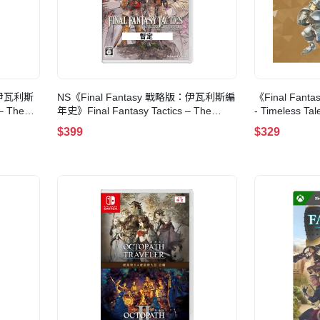
版：伊瓦利斯
NS《Final Fantasy 戰略版：伊瓦利斯編
《Final Fan
– The
年史》Final Fantasy Tactics – The
- Timeless Ta
Ivalice Chronicles(歐美日版)
25th Anniversa
$399
$329