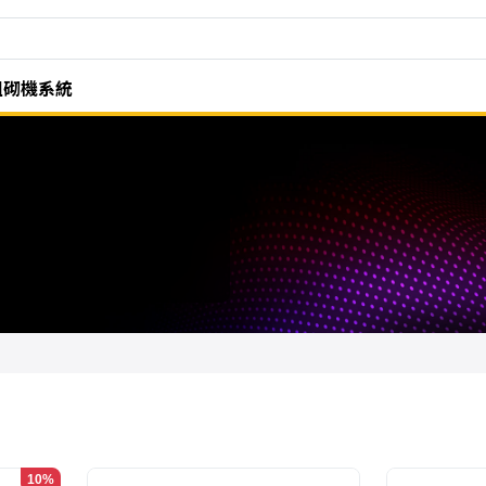
組砌機系統
10%