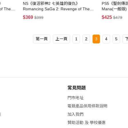
》
NS《復活邪神2 七英雄的復仇》
PS5《聖劍傳說 
of The
Romancing SaGa 2: Revenge of The
Mana(一般版)
Seven
$369
$425
$399
$479
第一頁
上一頁
1
2
3
4
5
常見問題
門市地址
電競產品保用條款說明
貨
加入我們
贊助活動 及 學校優惠