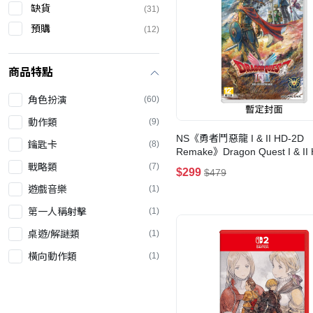
缺貨
(31)
預購
(12)
商品特點
角色扮演
(60)
動作類
(9)
NS《勇者鬥惡龍 I & II HD-2D
鑰匙卡
(8)
Remake》Dragon Quest I & II
Remake(標準版)
戰略類
(7)
$299
$479
遊戲音樂
(1)
第一人稱射擊
(1)
桌遊/解謎類
(1)
橫向動作類
(1)