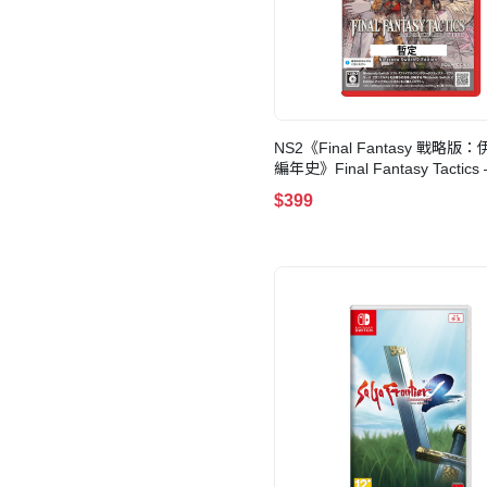
NS2《Final Fantasy 戰略
編年史》Final Fantasy Tactics 
Ivalice Chronicles(歐美日版)
$399