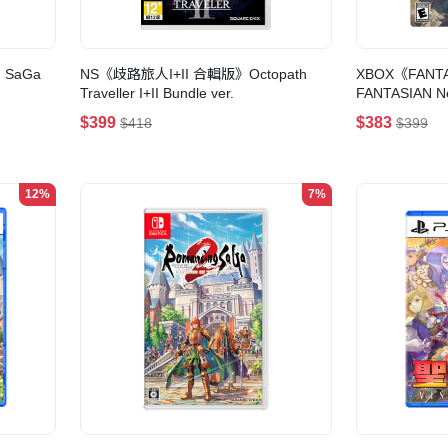
SaGa
NS《歧路旅人I+II 合輯版》Octopath
XBOX《FANT
Traveller I+II Bundle ver.
FANTASIAN 
版)
$399
$383
$418
$399
12%
7%