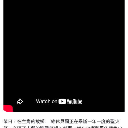
某日，在主角的故鄉──維休貝爾正在舉辦一年一度的聖火