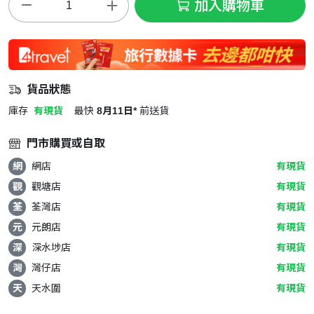
加入購物車
貨品狀態
庫存
有現貨
最快
8月11日*
前送貨
門市購買或自取
網
網店
有現貨
觀
觀塘店
有現貨
荃
荃灣店
有現貨
元
元朗店
有現貨
深
深水埗店
有現貨
灣
灣仔店
有現貨
天
天水圍
有現貨