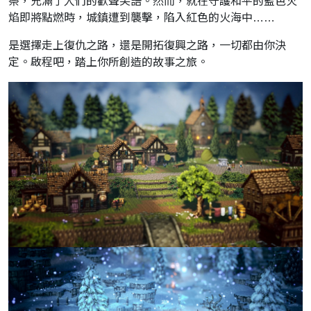
祭，充滿了人們的歡聲笑語。然而，就在守護和平的藍色火
焰即將點燃時，城鎮遭到襲擊，陷入紅色的火海中……
是選擇走上復仇之路，還是開拓復興之路，一切都由你決
定。啟程吧，踏上你所創造的故事之旅。