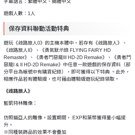
字幕語言：繁體中文、簡體中文
遊戲人數：1人
保存資料聯動活動特典
遊玩《歧路旅人0》的主機本體中，若存有《歧路旅人》、
《歧路旅人II》、《勇氣默示錄 FLYING FAIRY HD
Remaster》、《勇者鬥惡龍III HD-2D Remake》、《勇者鬥
惡龍I & II HD-2D Remake》中任意一款遊戲的保存資料（部
分平台為帳號中有購買紀錄），即可獲得以下特典 。此外，
相應作品若有體驗版，也可藉由體驗版遊玩紀錄領取。
《歧路旅人》
藍凱特林雕像：
仿照貓亞人的雕像。設置期間， EXP和葉幣獲得量小幅提
升。​​
※同種裝飾品的效果不會疊加