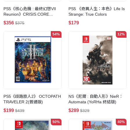
PS5《核心危機 : 最終幻想VII
PS5 《奇異人生：本色》Life Is
Reunion》CRISIS CORE
Strange: True Colors
FINAL FANTASY VII
$356
$179
$375
REUNION(一般版)
54%
12%
PS5《歧路旅人2》 OCTOPATH
NS《尼爾 : 自動人形》NieR：
TRAVELER 2(普通版)
Automata (YoRHa 終結版)
$199
$289
$439
$329
50%
40%