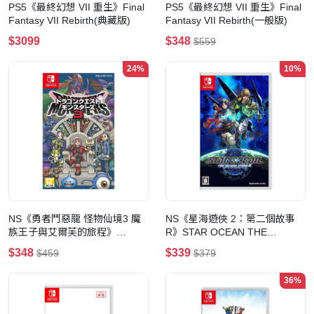
PS5《最終幻想 VII 重生》Final
PS5《最終幻想 VII 重生》Final
Fantasy VII Rebirth(典藏版)
Fantasy VII Rebirth(一般版)
$3099
$348
$559
24%
10%
NS《勇者鬥惡龍 怪物仙境3 魔
NS《星海遊俠 2：第二個故事
族王子與艾爾芙的旅程》
R》STAR OCEAN THE
Dragon Quest Monsters: The
SECOND STORY
$348
$339
$459
$379
Dark Prince
36%