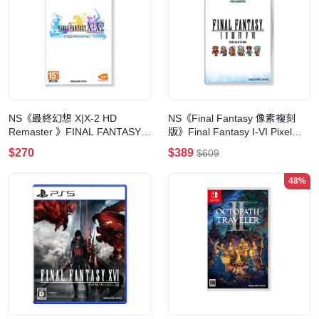
NS《最終幻想 X|X-2 HD
NS《Final Fantasy 像素複刻
Remaster 》FINAL FANTASY
版》Final Fantasy I-VI Pixel
X/X-2 HD Remaster
Remaster(一般版)
$270
$389
$609
48%