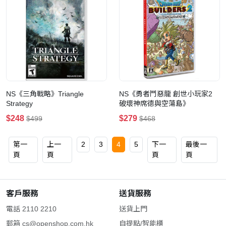
NS《三角戰略》Triangle
NS《勇者鬥惡龍 創世小玩家2
Strategy
破壞神席德與空蕩島》
$248
$279
$499
$468
第一
上一
2
3
4
5
下一
最後一
頁
頁
頁
頁
客戶服務
送貨服務
電話 2110 2210
送貨上門
郵箱
cs@openshop.com.hk
自提點/智能櫃