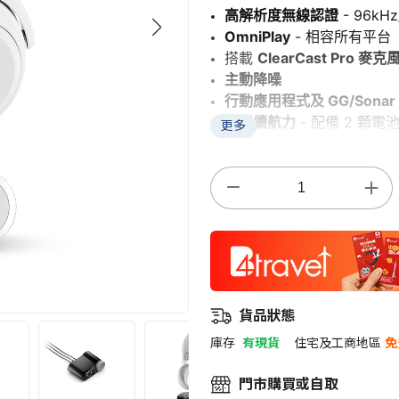
高解析度無線認證
- 96kH
OmniPlay
- 相容所有平台（P
搭載
ClearCast Pro 麥克
主動降噪
行動應用程式及 GG/Sona
無限續航力
- 配備 2 
更多
貨品狀態
庫存
有現貨
住宅及工商地區
免
門市購買或自取