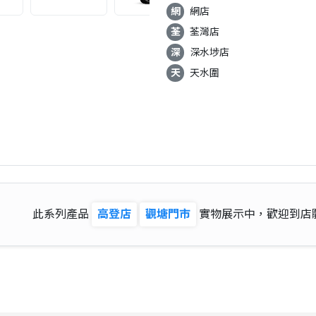
網
網店
荃
荃灣店
深
深水埗店
天
天水圍
此系列產品
高登店
觀塘門市
實物展示中，歡迎到店