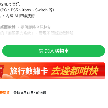
z/24Bit 音訊
C、PS5、Xbox、Switch 等）
風
，內建 AI 降噪技術
r 桌面軟體
，提供即時音訊控制
顆電池的「無限電力系統」，實現不間斷遊戲體驗
加入購物車
費送貨
最快
8月12日*
前送貨