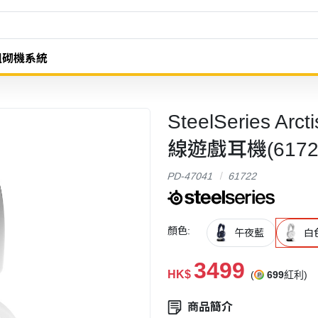
組砌機系統
SteelSeries Ar
線遊戲耳機(6172
PD-47041
61722
顏色:
午夜藍
白
3499
HK$
(
699
紅利)
商品簡介