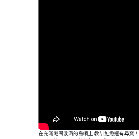
在充滿謎團漩渦的島嶼上 教訓鮭魚還有尋寶！