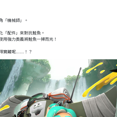
角「機械師」。
化「配件」來對抗鮭魚。
使用強力奧義將鮭魚一掃而光！
得寶藏呢……！？