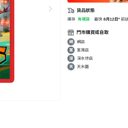
貨品狀態
庫存
有現貨
最快
8月12日*
前
門市購買或自取
網
網店
荃
荃灣店
深
深水埗店
天
天水圍