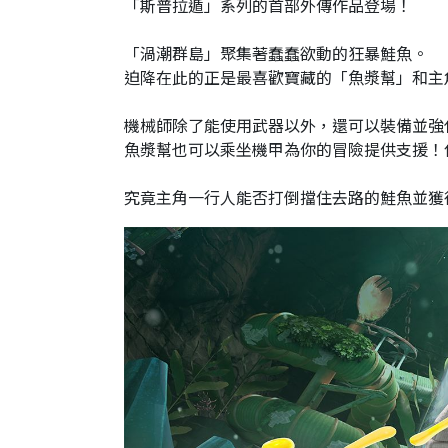
「斯普拉遁」系列的首部外傳作品登場！
「渦潮群島」聚集著蠢蠢欲動的狂暴鮭魚。
迫降在此的正是最喜歡寶藏的「魚漿幫」和主
機械師除了能使用武器以外，還可以裝備並強
魚漿幫也可以乘坐機甲為你的冒險提供支援！
究竟主角一行人能否打倒擋住去路的鮭魚並獲