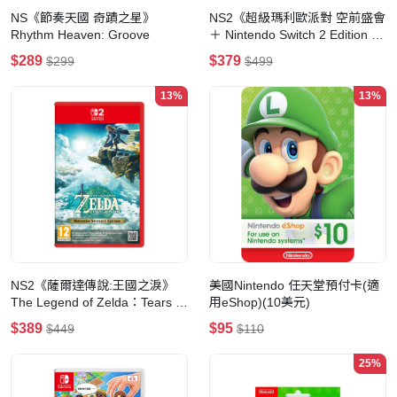
NS《節奏天國 奇蹟之星》
NS2《超級瑪利歐派對 空前盛會
Rhythm Heaven: Groove
＋ Nintendo Switch 2 Edition 空
前盛會TV》Super Mario Party
$289
$379
$299
$499
Jamboree Nintendo Switch 2
13%
13%
NS2《薩爾達傳說:王國之淚》
美國Nintendo 任天堂預付卡(適
The Legend of Zelda：Tears of
用eShop)(10美元)
the Kingdom
$389
$95
$449
$110
25%