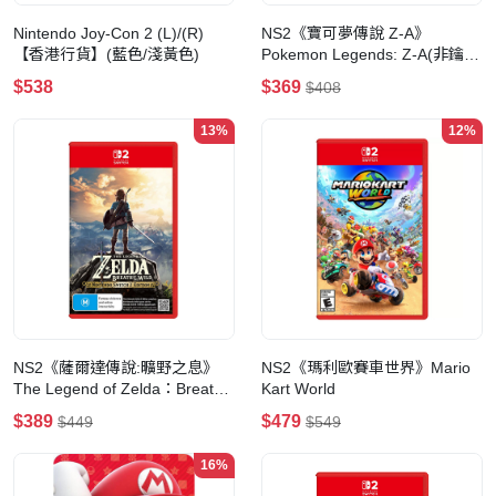
Nintendo Joy-Con 2 (L)/(R)
NS2《寶可夢傳說 Z-A》
【香港行貨】(藍色/淺黃色)
Pokemon Legends: Z-A(非鑰匙
卡)
$538
$369
$408
13%
12%
NS2《薩爾達傳說:曠野之息》
NS2《瑪利歐賽車世界》Mario
The Legend of Zelda：Breath
Kart World
of the Wild
$389
$479
$449
$549
16%