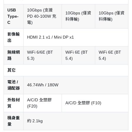
USB
10Gbps (支援
10Gbps (僅資
10Gbps (僅資
Type-
PD 40-100W 充
料傳輸)
料傳輸)
C
電)
影像輸
HDMI 2.1 x1 / Mini DP x1
出
無線網
WiFi 6/6E (BT
WiFi 6E (BT
WiFi 6E (BT
路
5.3)
5.4)
5.4)
其它
電池 /
46.74Wh / 180W
適配器
外殼材
A/C/D 全塑膠
A/C/D 全塑膠 (F10)
質
(F20)
機身重
約 2.1kg
量