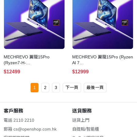
MECHREVO 翼龍15Pro
MECHREVO 翼龍15Pro (Ryzen
(Ryzen7-H-
Al 7
255+RTX5060+32G+1T+Win11
350+RTX5060+32G+1T+Win11
$12499
$12999
Pro) 電競手提電腦(灰色)
Pro)電競手提電腦(白色)
1
2
3
下一頁
最後一頁
客戶服務
送貨服務
電話 2110 2210
送貨上門
郵箱
cs@openshop.com.hk
自提點/智能櫃