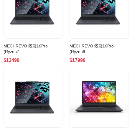
MECHREVO 蛟龍16Pro
MECHREVO 蛟龍16Pro
(Ryzen7
(Ryzen9
8840HX+RTX5070+16GB
8940HX+RTX5070Ti+32GB
$13499
$17999
DDR5+1TB SSD+Win11 Pro) 手
DDR5+1TB SSD+Win11 Pro) 手
提電腦
提電腦