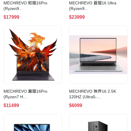
MECHREVO 蛟龍16Pro
MECHREVO 蒼龍16 Ultra
(Ryzen9
(Ryzen9
8945HX+RTX5070Ti+32GB
9955HX+RTX5080+32GB
$17999
$23999
DDR5+1TB SSD+Win11 Pro) 手
DDR5+2TB SSD+Win11 Pro) 手
提電腦
提電腦
MECHREVO 翼龍16Pro
MECHREVO 無界16 2.5K
(Ryzen7 H
120HZ (Ultra5-
255+RTX5060+16G+1T+Win11
226V+16GB+512GB+Win11
$11499
$6099
Pro)電競手提電腦
Pro) 手提電腦