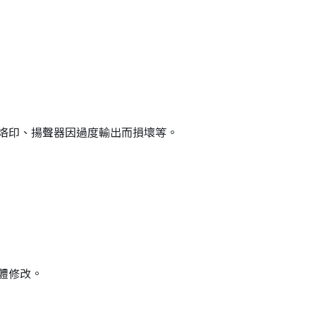
烙印、揚聲器因過度輸出而損壞等。
體修改。