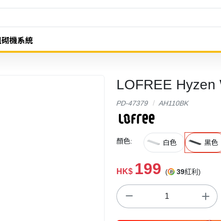
組砌機系統
LOFREE Hyzen
PD-47379
AH110BK
顏色:
白色
黑色
199
HK$
(
39
紅利)