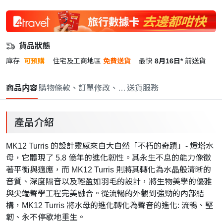
貨品狀態
庫存
可預購
住宅及工商地區
免費送貨
最快
8月16日*
前送貨
商品内容
購物條款、訂單修改、取消與退款政策
送貨服務
產品介紹
MK12 Turris 的設計靈感來自大自然「不朽的奇蹟」- 燈塔水
母，它體現了 5.8 億年的進化韌性。其永生不息的能力像徵
著平衡與適應，而 MK12 Turris 則將其轉化為水晶般清晰的
音質、深度隔音以及輕盈如羽毛的設計，將生物美學的優雅
與尖端聲學工程完美融合。從流暢的外觀到強勁的內部結
構，MK12 Turris 將水母的進化轉化為聲音的進化: 流暢、堅
韌、永不停歇地重生。