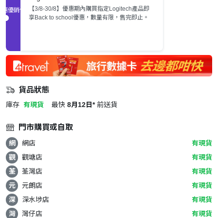
【3/8-30/8】優惠期內購買指定Logitech產品即
促銷優惠
享Back to school優惠，數量有限，售完即止。
貨品狀態
庫存
有現貨
最快
8月12日*
前送貨
門市購買或自取
網
網店
有現貨
觀
觀塘店
有現貨
荃
荃灣店
有現貨
元
元朗店
有現貨
深
深水埗店
有現貨
灣
灣仔店
有現貨