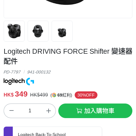
Logitech DRIVING FORCE Shifter 變速器
配件
PD-7797
941-000132
349
HK$
HK$499
(
69
紅利)
30%OFF
加入購物車
Logitech Back-To-School