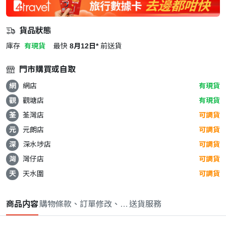
貨品狀態
庫存
有現貨
最快
8月12日*
前送貨
門市購買或自取
網
網店
有現貨
觀
觀塘店
有現貨
荃
荃灣店
可調貨
元
元朗店
可調貨
深
深水埗店
可調貨
灣
灣仔店
可調貨
天
天水圍
可調貨
商品内容
購物條款、訂單修改、取消與退款政策
送貨服務