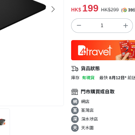
199
HK$
HK$299
(
39
貨品狀態
庫存
有現貨
最快
8月12日*
前
門市購買或自取
網
網店
荃
荃灣店
深
深水埗店
天
天水圍