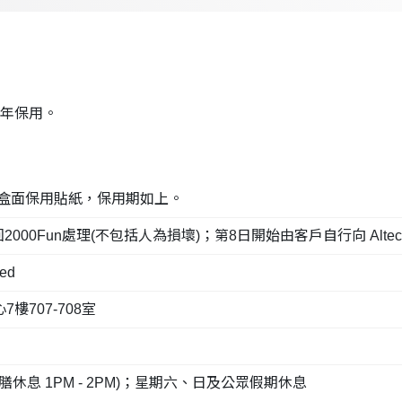
1 年保用。
及盒面保用貼紙，保用期如上。
n處理(不包括人為損壞)；第8日開始由客戶自行向 Altech Comput
ed
707-708室
(午膳休息 1PM - 2PM)；星期六、日及公眾假期休息