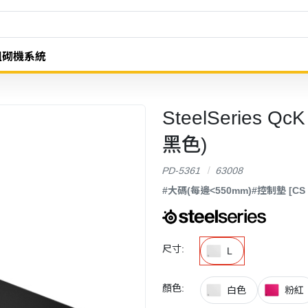
組砌機系統
SteelSeries Q
黑色)
PD-5361
63008
#大碼(每邊<550mm)
#控制墊 [CS、
尺寸:
L
顏色:
白色
粉紅