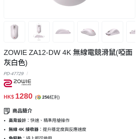
ZOWIE ZA12-DW 4K 無線電競滑鼠(啞面
灰白色)
PD-47729
1280
HK$
(
256
紅利)
商品簡介
高背設計
：快速、精準甩槍操作
無線 4K 接收器
：提升穩定度與反應速度
免驅動
：插上即可使用