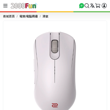
商城首頁
電競/電腦周邊
滑鼠