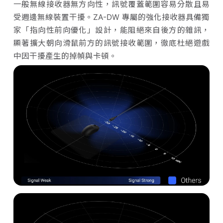
一般無線接收器無方向性，訊號覆蓋範圍容易分散且易
受週邊無線裝置干擾。ZA-DW 專屬的強化接收器具備獨
家「指向性前向優化」設計，能阻絕來自後方的雜訊，
顯著擴大朝向滑鼠前方的訊號接收範圍，徹底杜絕遊戲
中因干擾產生的掉幀與卡頓。