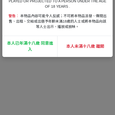
PLAYED OR PROJECTED TO A PERSON UNDER THE AGE
OF 18 YEARS .
警告︰
本物品內容可能令人反感；不可將本物品派發、傳閱出
售、出租、交給或出借予年齡未滿18歲的人士或將本物品向該
PRISONER NO. 660
等人士出示、播放或放映。
夏目安安
NATSUME ANAN
本人已年滿十八歲 同意進
本人未滿十八歲 離開
入
CV：
葵あずさ
足不出戶的繭居族少女。幾乎不開口說話，日常交流
完全依賴素描本進行筆談。在筆談時，她的一人稱為
『吾輩』。
持有魔法：？？？