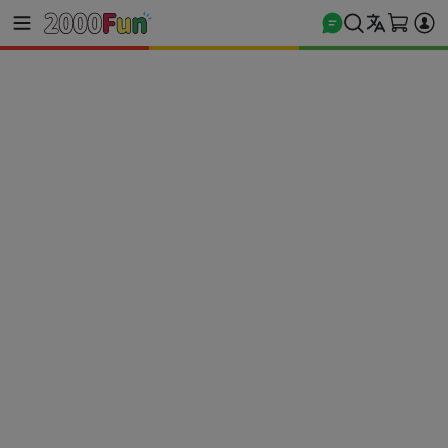
商城首頁
電玩遊戲
Nintendo Switch 遊戲