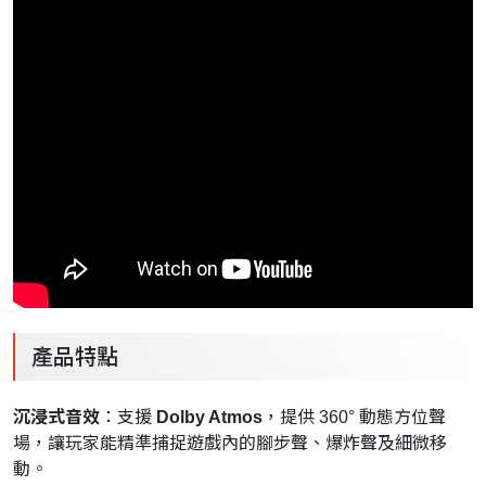
產品特點
沉浸式音效
：支援
Dolby Atmos
，提供 360° 動態方位聲
場，讓玩家能精準捕捉遊戲內的腳步聲、爆炸聲及細微移
動。