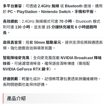
多平台兼容
：可透過
2.4GHz 無線
或
Bluetooth
連接，適用
於
PC、PlayStation、Nintendo Switch、手機和平板
。
長效續航
：2.4GHz 無線模式可達
70 小時
，Bluetooth 模式
則可達
130 小時
，並支援
15 分鐘快充補充 6 小時遊戲時
長
。
高保真音質
：搭載
50mm 驅動單元
，提供澎湃低頻與通透高
頻，強化遊戲音效與場景氛圍。
智能降噪麥克風
：全向麥克風搭載
NVIDIA Broadcast 降噪
技術
，可過濾環境噪音，確保語音清晰傳達（需搭配
NVIDIA GeForce RTX 顯卡
）。
舒適佩戴
：輕量化設計，記憶棉耳罩包裹透氣微纖維織物，
長時間遊戲也能保持舒適。
產品介紹