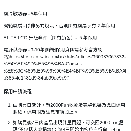
風冷散熱器 - 5年保用
機箱風扇 - 除非另有說明，否則所有風扇享有 2 年保用
ELITE LCD 升級套件（所有顏色）- 5 年保用
電源供應器 - 3-10年(詳細保用資料請參考官方網
站)https://help.corsair.com/hc/zh-tw/articles/360033067832-
%E4%BF%9D%E5%9B%BA-Corsair-
%E6%9C%89%E9%99%90%E4%BF%9D%E5%9B%BA#h_fa
b385-4d1f-81d9-84ab99de9c97
保用申請流程
由購買日起計，憑2000Fun收據及完整包裝及盒面保用
貼紙，保用期及注意事項如上。
如購買後7日内產品出現質量問題，可交回2000Fun處
理(不包括人為損壞)；第8日開始由客戶自行向 Felton