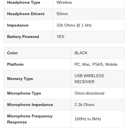
Headphone Type
Wireless
Headphone Drivers
50mm
Impedance
32k Ohms @ 1 kHz
Battery Powered
YES
Color
BLACK
Platform
PC, Mac, PS4/5, Mobile
USB WIRELESS
Memory Type
RECEIVER
Microphone Type
Omni-directional
Microphone Impedance
2.2k Ohms
Microphone Frequency
100Hz to 8kHz
Response