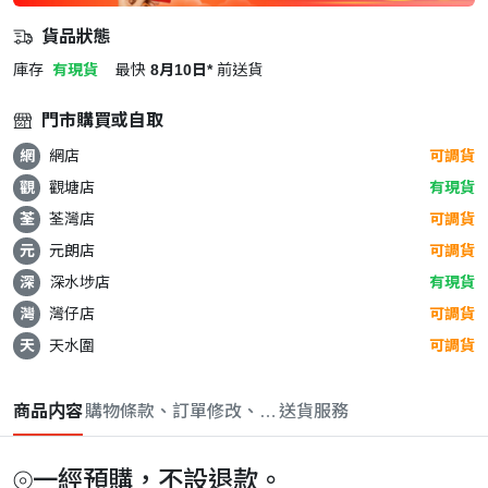
貨品狀態
庫存
有現貨
最快
8月10日*
前送貨
門市購買或自取
網
網店
可調貨
觀
觀塘店
有現貨
荃
荃灣店
可調貨
元
元朗店
可調貨
深
深水埗店
有現貨
灣
灣仔店
可調貨
天
天水圍
可調貨
商品内容
購物條款、訂單修改、取消與退款政策
送貨服務
⦾一經預購，不設退款。