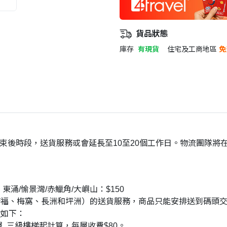
貨品狀態
庫存
有現貨
住宅及工商地區
免
結束後時段，送貨服務或會延長至10至20個工作日。物流團隊將
東涌/愉景灣/赤鱲角/大嶼山：$150
塘福、梅窩、長洲和坪洲）的送貨服務，商品只能安排送到碼頭
費
如下：
, 三級樓梯起計算，每層收費$80。