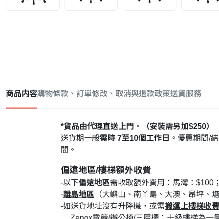
商品内容
購物條款、訂單修改、取消與退款政策
送貨服務
*貨品由代理直送上門。（安裝需另加$250）
送貨期一般
需時 7至10個工作日
。優惠期間/
間。
偏遠地區/樓梯額外收費
-以下
偏遠地區
需收取額外費用：馬灣：$100；
-
離島地區
（大嶼山、南丫島、大澳、昂坪、
-如送貨地址沒有升降機，或需
搬運上樓梯收
Zenox電競/辦公椅/三層櫃：十級樓梯為一層