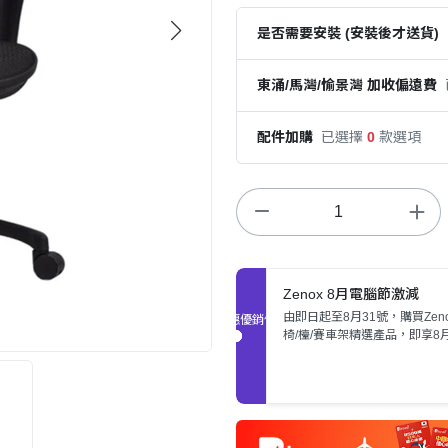
是否需要安裝 (安裝後才送貨)
東涌/馬灣/愉景灣 加收偏遠費
配件加購
已選擇
0
款選項
Zenox 8月電腦節激減
由即日起至8月31號，購買Zen
促銷優惠
椅/檯/賽車架精選產品，即享8
激抵價。