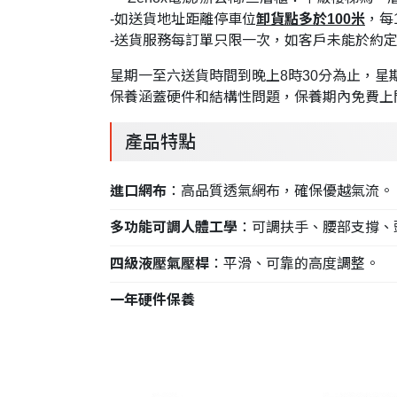
-如送貨地址距離停車位
卸貨點多於100米
，每
-送貨服務每訂單只限一次，如客戶未能於約定
星期一至六送貨時間到晚上8時30分為止，
保養涵蓋硬件和結構性問題，保養期內免費上
產品特點
進口網布
：高品質透氣網布，確保優越氣流。
多功能可調人體工學
：可調扶手、腰部支撐、
四級液壓氣壓桿
：平滑、可靠的高度調整。
一年硬件保養