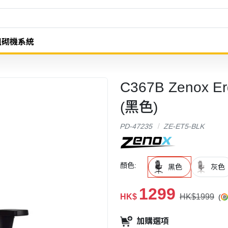
組砌機系統
C367B Zenox 
(黑色)
PD-47235
ZE-ET5-BLK
顏色:
黑色
灰色
1299
HK$
HK$1999
(
加購選項