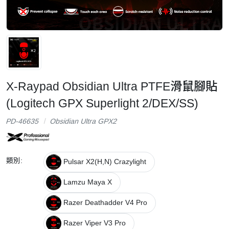
X-Raypad Obsidian Ultra PTFE滑鼠腳貼
(Logitech GPX Superlight 2/DEX/SS)
PD-46635
Obsidian Ultra GPX2
類別:
Pulsar X2(H,N) Crazylight
Lamzu Maya X
Razer Deathadder V4 Pro
Razer Viper V3 Pro