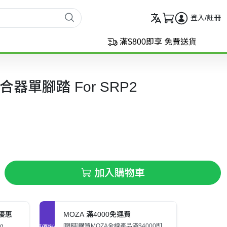
登入/註冊
滿$800即享 免費送貨
 離合器單腳踏 For SRP2
加入購物車
裝優惠
MOZA 滿4000免運費
g
[限時]購買MOZA全線產品滿$4000即
促銷優惠