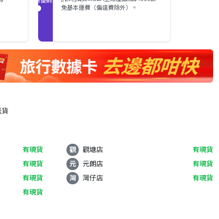
免基本運費（偏遠費除外）。
送貨
有現貨
觀
觀塘店
有現貨
有現貨
元
元朗店
有現貨
有現貨
灣
灣仔店
有現貨
有現貨