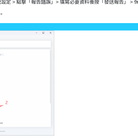
點撃系統設定 > 點撃「報告錯誤」> 填寫必要資料後按「發送報告」 >
。