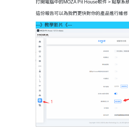
打開電腦中的MOZA Pit House軟件 > 
這份報告可以為我們更快對你的產品進行維修
---》教學影片《---