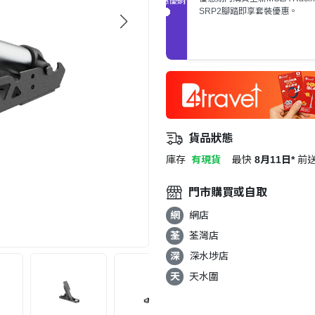
SRP2腳踏即享套裝優惠。
貨品狀態
庫存
有現貨
最快
8月11日*
前
門市購買或自取
網
網店
荃
荃灣店
深
深水埗店
天
天水圍