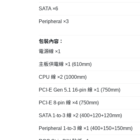
SATA ×6
Peripheral ×3
包裝內容：
電源線 ×1
主板供電線 ×1 (610mm)
CPU 線 ×2 (1000mm)
PCI-E Gen 5.1 16-pin 線 ×1 (750mm)
PCI-E 8-pin 線 ×4 (750mm)
SATA 1-to-3 線 ×2 (400+120+120mm)
Peripheral 1-to-3 線 ×1 (400+150+150mm)