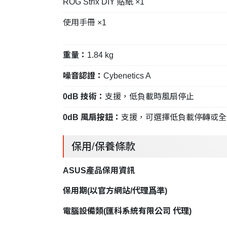
ROG Strix DIY 貼紙 ×1
使用手冊 ×1
重量：
1.84 kg
噪音認證：
Cybenetics A
0dB 技術：
支援，低負載時風扇停止
0dB 風扇按鈕：
支援，可選擇低負載停轉或全
保用/保養條款
ASUS產品保用資訊
保用期
(
以官方網站
/
代理爲準
)
電腦設備類
(
匯科系統有限公司
代理
)