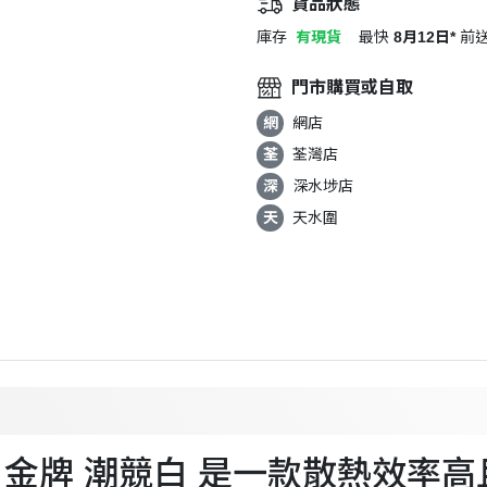
貨品狀態
庫存
有現貨
最快
8月12日*
前
門市購買或自取
網
網店
荃
荃灣店
深
深水埗店
天
天水圍
00W 白金牌 潮競白 是一款散熱