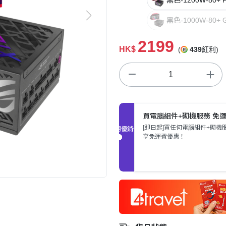
黑色-1000W-80+ G
2199
HK$
(
439
紅利)
買電腦組件+砌機服務 免
[即日起]買任何電腦組件+砌機
促銷優惠
享免運費優惠！