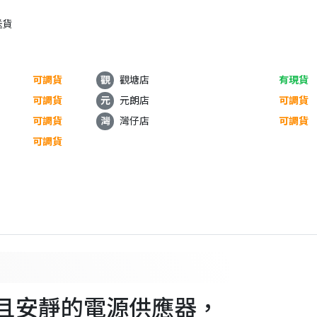
送貨
可調貨
觀
觀塘店
有現貨
可調貨
元
元朗店
可調貨
可調貨
灣
灣仔店
可調貨
可調貨
效率高且安靜的電源供應器，