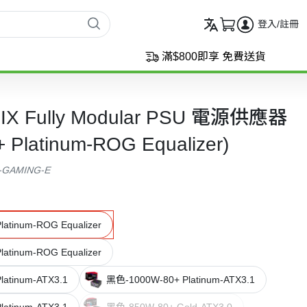
登入/註冊
滿$800即享 免費送貨
IX Fully Modular PSU 電源供應器
Platinum-ROG Equalizer)
-GAMING-E
atinum-ROG Equalizer
atinum-ROG Equalizer
atinum-ATX3.1
黑色-1000W-80+ Platinum-ATX3.1
atinum-ATX3.1
黑色-850W-80+ Gold-ATX3.0