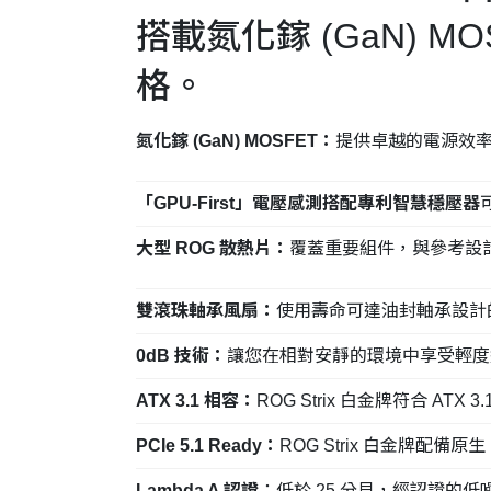
搭載氮化鎵 (GaN) 
格。
氮化鎵 (GaN) MOSFET：
提供卓越的電源效
「GPU-First」電壓感測搭配專利智慧穩壓器
大型 ROG 散熱片：
覆蓋重要組件，與參考設
雙滾珠軸承風扇：
使用壽命可達油封軸承設計
0dB 技術：
讓您在相對安靜的環境中享受輕
ATX 3.1 相容：
ROG Strix 白金牌符合 AT
PCIe 5.1 Ready：
ROG Strix 白金牌配備
Lambda A 認證
：低於 25 分貝，經認證的低