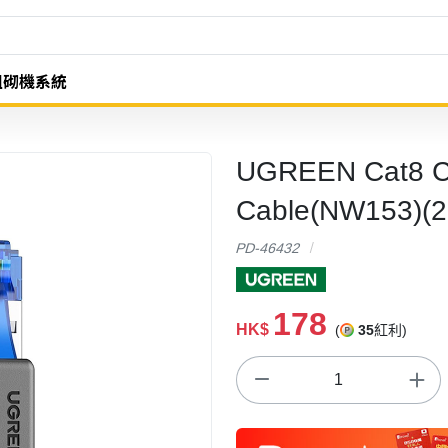
組砌機系統
UGREEN Cat8 C
Cable(NW153)(
PD-46432
178
HK$
(
35
紅利)