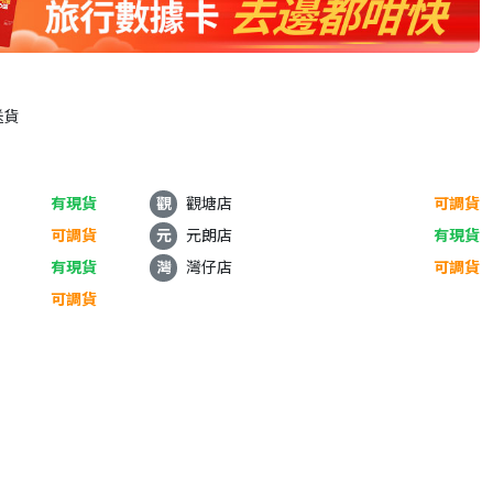
送貨
有現貨
觀
觀塘店
可調貨
可調貨
元
元朗店
有現貨
有現貨
灣
灣仔店
可調貨
可調貨