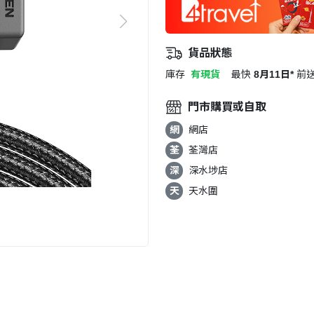
貨品狀態
庫存
有現貨
最快
8月11日*
前
門市購買或自取
網
網店
荃
荃灣店
深
深水埗店
天
天水圍