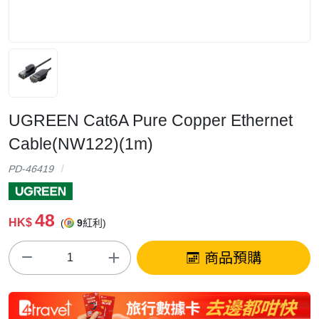
UGREEN Cat6A Pure Copper Ethernet
Cable(NW122)(1m)
PD-46419
48
HK$
(
9
紅利)
商品預購