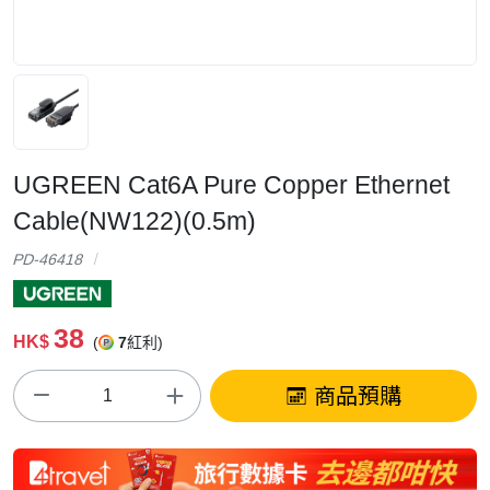
UGREEN Cat6A Pure Copper Ethernet
Cable(NW122)(0.5m)
PD-46418
38
HK$
(
7
紅利)
商品預購