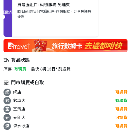
買電腦組件+砌機服務 免運費
[即日起]買任何電腦組件+砌機服務，即享免運費
促銷優惠
優惠！
貨品狀態
庫存
有現貨
最快
8月13日*
前送貨
門市購買或自取
網
網店
可調貨
觀
觀塘店
有現貨
荃
荃灣店
可調貨
元
元朗店
可調貨
深
深水埗店
可調貨