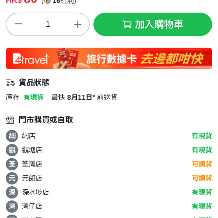
HK$
(
16
紅利)
加入購物車
貨品狀態
庫存
有現貨
最快
8月11日*
前送貨
門市購買或自取
網
網店
有現貨
觀
觀塘店
有現貨
荃
荃灣店
可調貨
元
元朗店
可調貨
深
深水埗店
有現貨
灣
灣仔店
有現貨