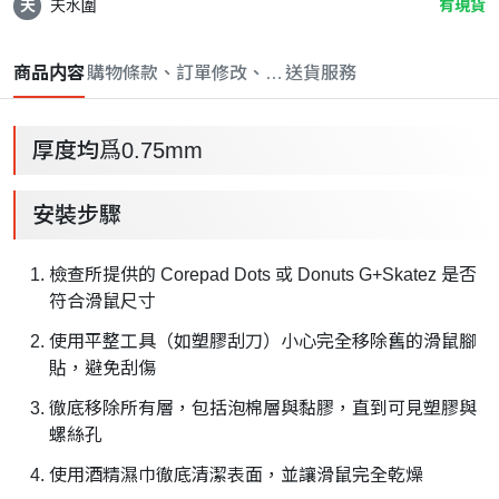
天
天水圍
有現貨
商品内容
購物條款、訂單修改、取消與退款政策
送貨服務
厚度均爲0.75mm
安裝步驟
檢查所提供的 Corepad Dots 或 Donuts G+Skatez 是否
符合滑鼠尺寸
使用平整工具（如塑膠刮刀）小心完全移除舊的滑鼠腳
貼，避免刮傷
徹底移除所有層，包括泡棉層與黏膠，直到可見塑膠與
螺絲孔
使用酒精濕巾徹底清潔表面，並讓滑鼠完全乾燥