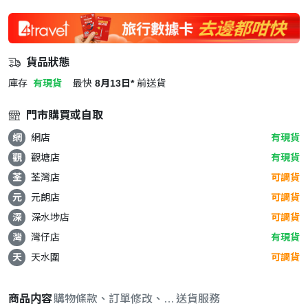
貨品狀態
庫存
有現貨
最快
8月13日*
前送貨
門市購買或自取
網
網店
有現貨
觀
觀塘店
有現貨
荃
荃灣店
可調貨
元
元朗店
可調貨
深
深水埗店
可調貨
灣
灣仔店
有現貨
天
天水圍
可調貨
商品内容
購物條款、訂單修改、取消與退款政策
送貨服務