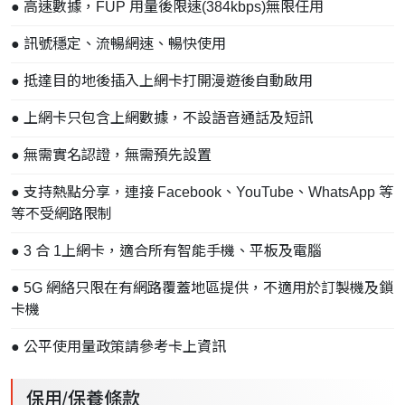
● 高速數據，FUP 用量後限速(384kbps)無限任用
● 訊號穩定、流暢網速、暢快使用
● 抵達目的地後插入上網卡打開漫遊後自動啟用
● 上網卡只包含上網數據，不設語音通話及短訊
● 無需實名認證，無需預先設置
● 支持熱點分享，連接 Facebook、YouTube、WhatsApp 等
等不受網路限制
● 3 合 1上網卡，適合所有智能手機、平板及電腦
● 5G 網絡只限在有網路覆蓋地區提供，不適用於訂製機及鎖
卡機
● 公平使用量政策請參考卡上資訊
保用/保養條款