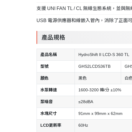
支援 UNI FAN TL / CL 無線生態系統，
USB 電源供應器和線嵌入管內，消除了正面
產品規格
產品名稱
HydroShift II LCD-S 360 TL
型號
GHS2LCDS36TB
GH
顔色
黑色
白
水泵轉速
1600-3200 轉/分 ±10%
泵噪音
≤28dBA
水塊尺寸
91mm x 99mm x 62mm
LCD更新率
60Hz