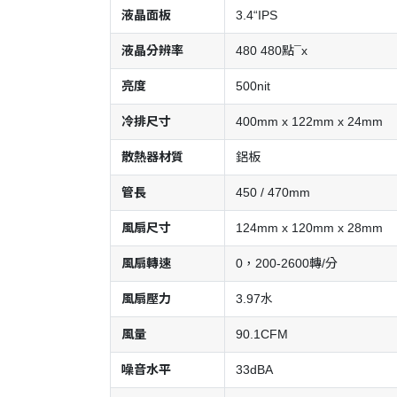
液晶面板
3.4“IPS
液晶分辨率
480 480點¯x
亮度
500nit
冷排尺寸
400mm x 122mm x 24mm
散熱器材質
鋁板
管長
450 / 470mm
風扇尺寸
124mm x 120mm x 28mm
風扇轉速
0，200-2600轉/分
風扇壓力
3.97水
風量
90.1CFM
噪音水平
33dBA