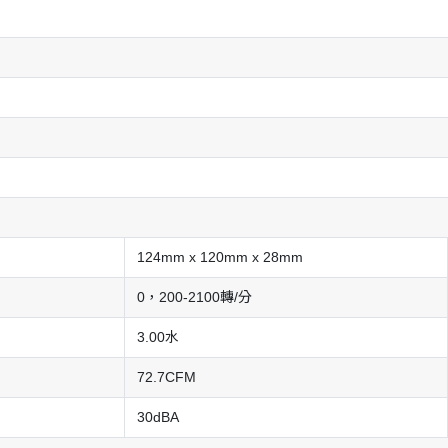
124mm x 120mm x 28mm
0，200-2100轉/分
3.00水
72.7CFM
30dBA