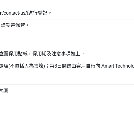
contact-us/)
進行登記。
據，請妥善保管。
裝及盒面保用貼紙，保用期及注意事項如上。
包括人為損壞)；第8日開始由客戶自行向 Amart Technology C
大廈