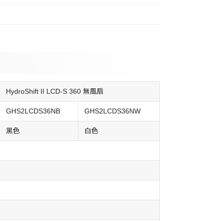
HydroShift II LCD-S 360 無風扇
GHS2LCDS36NB
GHS2LCDS36NW
黑色
白色