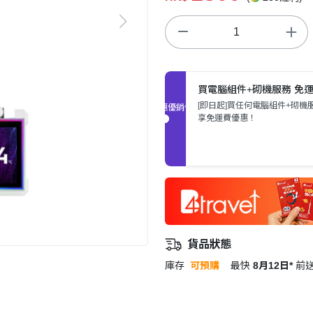
買電腦組件+砌機服務 免
[即日起]買任何電腦組件+砌機
促銷優惠
享免運費優惠！
貨品狀態
庫存
可預購
最快
8月12日*
前