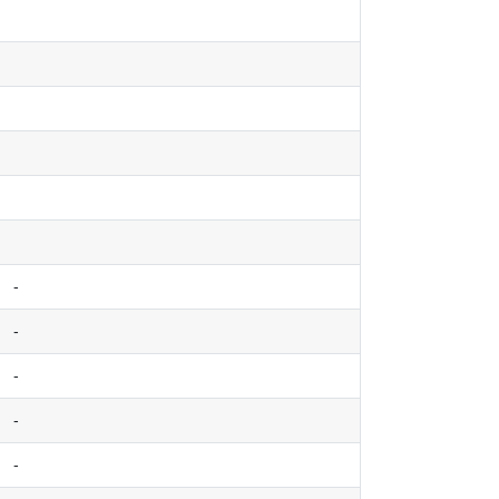
-
-
-
-
-