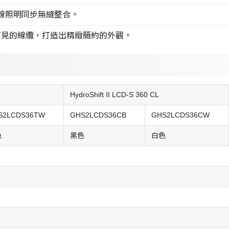
並與無線照明同步無縫整合。
可見的線纜，打造出精緻簡約的外觀。
HydroShift II LCD-S 360 CL
S2LCDS36TW
GHS2LCDS36CB
GHS2LCDS36CW
色
黑色
白色