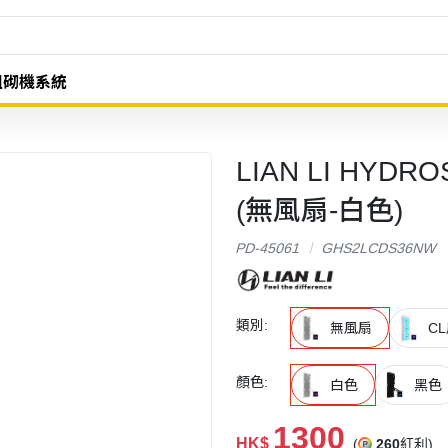
組砌機系統
LIAN LI HYDR
(無風扇-白色)
PD-45061
GHS2LCDS36NW
類別:
無風扇
C
顏色:
白色
黑色
1300
HK$
(
260
紅利)