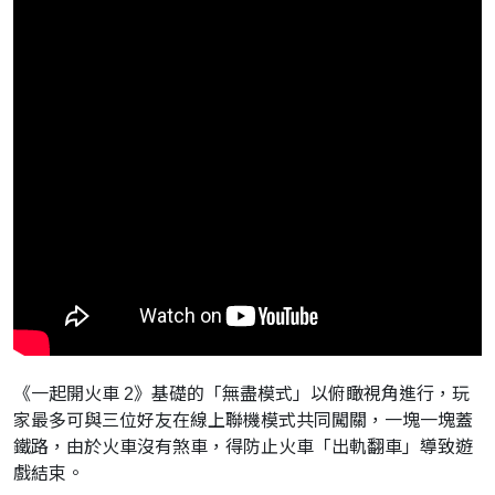
《一起開火車
2
》基礎的「無盡模式」以俯瞰視角進行，
玩
家最多可與三位好友在線上聯機模式共同闖關，一塊一塊蓋
鐵路，
由於火車沒有煞車，得防止火車「出軌翻車」導致遊
戲結束。