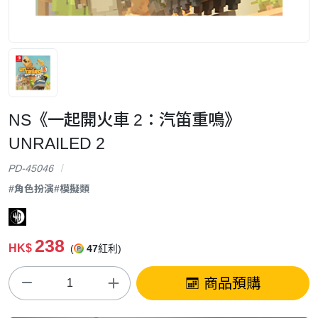
NS《一起開火車 2：汽笛重鳴》
UNRAILED 2
PD-45046
#角色扮演
#模擬類
238
HK$
(
47
紅利)
商品預購