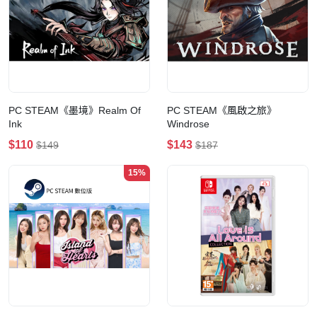
PC STEAM《墨境》Realm Of
PC STEAM《風啟之旅》
Ink
Windrose
$110
$143
$149
$187
15%