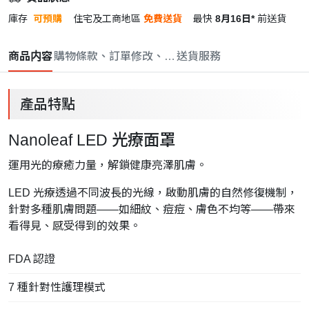
庫存
可預購
住宅及工商地區
免費送貨
最快
8月16日*
前送貨
商品内容
購物條款、訂單修改、取消與退款政策
送貨服務
產品特點
Nanoleaf LED 光療面罩
運用光的療癒力量，解鎖健康亮澤肌膚。
LED 光療透過不同波長的光線，啟動肌膚的自然修復機制，
針對多種肌膚問題——如細紋、痘痘、膚色不均等——帶來
看得見、感受得到的效果。
FDA 認證
7 種針對性護理模式