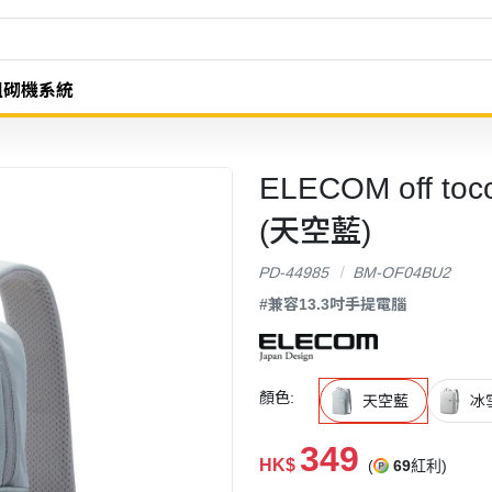
組砌機系統
ELECOM off t
(天空藍)
PD-44985
BM-OF04BU2
#兼容13.3吋手提電腦
顏色:
天空藍
冰
349
HK$
(
69
紅利)