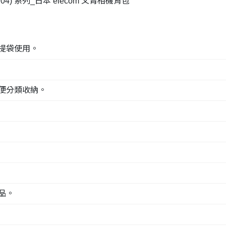
F04) 系列_日本 elecom 文青相機背包
提袋使用。
。
便分類收納。
品。