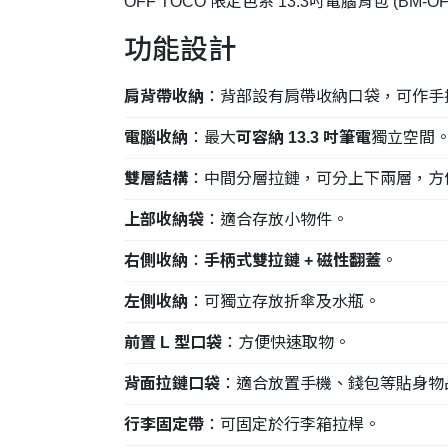
OFF TOCO 限定色系 13.3吋電腦背包 (BM-O
功能設計
肩背帶收納
：背部設有肩帶收納口袋，可作手
電腦收納
：最大
可容納 13.3 吋筆電
獨立空間
雙層結構
：中間分層拉鏈，可分上下兩層，方
上部收納袋
：適合存放小物件。
右側收納
：
手柄式雙拉鏈 + 磁性翻蓋
。
左側收納
：可獨立存放折傘及水瓶。
前置 L 型口袋
：方便快速取物。
背面拉鏈口袋
：適合放置手機、錢包等貼身物
行李固定帶
：可固定於行李箱拉桿。