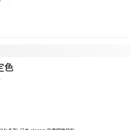
限定色
。