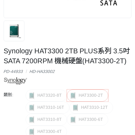
Synology HAT3300 2TB PLUS系列 3.5吋
SATA 7200RPM 機械硬盤(HAT3300-2T)
PD-44933
HD-HA33002
類別:
HAT3320-8T
HAT3300-2T
HAT3310-16T
HAT3310-12T
HAT3310-8T
HAT3300-6T
HAT3300-4T