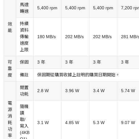
馬達
5,400 rpm
5,400 rpm
5,400 rpm
7,200 rp
轉速
持續
效
資料
能
傳輸
180 MB/s
202 MB/s
202 MB/s
281 MB/
速度
上限
可
保固
3 年
3 年
3 年
3 年
靠
備註
保固期從購買收據上註明的購買日期開始。
度
閒置
2.8 W
3.96 W
3.4 W
5.74 W
功耗
電
隨機
源
讀
消
取/
耗
3.1 W
4.85 W
5.3 W
9.07 W
寫入
功
(4KB
率