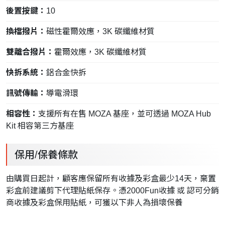
後置按鍵：
10
換檔撥片：
磁性霍爾效應，3K 碳纖維材質
雙離合撥片：
霍爾效應，3K 碳纖維材質
快拆系統：
鋁合金快拆
訊號傳輸：
導電滑環
相容性：
支援所有在售 MOZA 基座，並可透過 MOZA Hub
Kit 相容第三方基座
保用/保養條款
由購買日起計，顧客應保留所有收據及彩盒最少14天，棄置
彩盒前建議剪下代理貼紙保存。憑2000Fun收據 或 認可分銷
商收據及彩盒保用貼紙，可獲以下非人為損壞保養