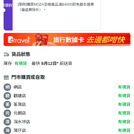
[限時]購買MOZA全線產品滿$4000即免基本運費
促銷優惠
（偏遠費除外）。
貨品狀態
庫存
有現貨
最快
8月12日*
前送貨
門市購買或自取
網
網店
有現貨
觀
觀塘店
有現貨
荃
荃灣店
有現貨
元
元朗店
有現貨
深
深水埗店
有現貨
灣
灣仔店
有現貨