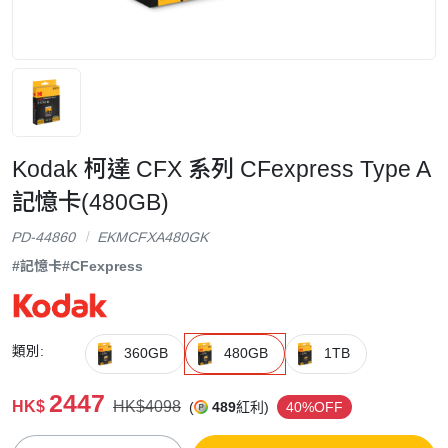
Kodak 柯達 CFX 系列 CFexpress Type A
記憶卡(480GB)
PD-44860
EKMCFXA480GK
#記憶卡
#CFexpress
類別:
360GB
480GB
1TB
2447
HK$
HK$4098
(
489
紅利)
40%OFF