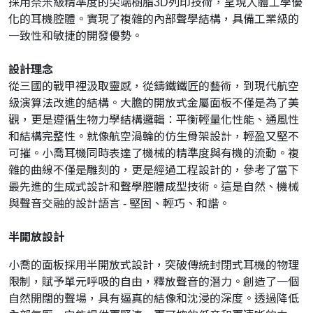
採用奈米級精準度的尖端樹脂3D列印技術，呈現人體工學優
化的耳機腔體。實現了複雜的內部聲學結構，具備工業級的
一致性和敏捷的開發優勢。
設計理念
從三國的戰甲裡汲取靈感，從鑄鐵鐵匠的藝術，到現代航空
級演算法改進的結構。大膽的開放式金屬面板不僅是為了美
觀，更是遵循生物力學結構邏輯：平衡輕量化性能、通風性
和結構完整性。就像航空渦輪的仿生骨架設計，輕盈又堅不
可摧。小喬耳機同時表達了機械的精準度與有機的流動。複
雜的曲線不僅是雕刻的，更是經過工程設計的，參考了當下
最先進的生成式設計和聲學腔體成型技術。這是自然、機械
與聲音交融的設計語言 - 堅固、輕巧、和諧。
半開放設計
小喬的面板採用半開放式設計，突破傳統封閉式耳機的物理
限制，賦予單元呼吸的自由，釋放聲音的潛力。創造了一個
自然開闊的聲場，具有逼真的結像和沈浸的深度。透過降低