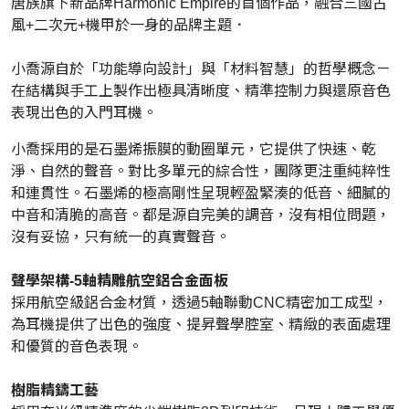
唐族旗下新品牌Harmonic Empire的首個作品，融合三國古
風+二次元+機甲於一身的品牌主題．
小喬源自於「功能導向設計」與「材料智慧」的哲學概念－
在結構與手工上製作出極具清晰度、精準控制力與還原音色
表現出色的入門耳機。
小喬採用的是石墨烯振膜的動圈單元，它提供了快速、乾
淨、自然的聲音。對比多單元的綜合性，團隊更注重純粹性
和連貫性。石墨烯的極高剛性呈現輕盈緊湊的低音、細膩的
中音和清脆的高音。都是源自完美的調音，沒有相位問題，
沒有妥協，只有統一的真實聲音。
聲學架構-5軸精雕航空鋁合金面板
採用航空級鋁合金材質，透過5軸聯動CNC精密加工成型，
為耳機提供了出色的強度、提昇聲學腔室、精緻的表面處理
和優質的音色表現。
樹脂精鑄工藝