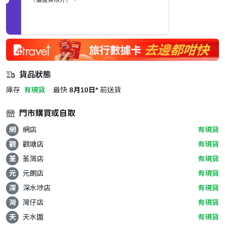
貨品狀態
庫存
有現貨
最快
8月10日*
前送貨
門市購買或自取
網
網店
有現貨
觀
觀塘店
有現貨
荃
荃灣店
有現貨
元
元朗店
有現貨
深
深水埗店
有現貨
灣
灣仔店
有現貨
天
天水圍
有現貨