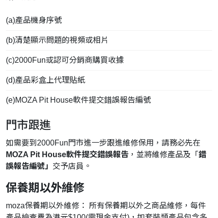
(a)產品機身序號
(b)清楚顯示問題的視頻或相片
(c)2000Fun或認可分銷商購買收據
(d)產品彩盒上代理貼紙
(e)MOZA Pit House軟件提交錯誤報告編號
門市跟進
如需要到2000Fun門市進一步跟進維修保用，請務必先在
MOZA Pit House軟件提交錯誤報告
，並將維修產品及「
錯
誤報告編號」
交予店員。
保養期以外維修
moza保養期以外維修： 所有保養期以外之商品維修，每件
產品檢查費為港元$100(需現金支付)，如套裝類產品包含多