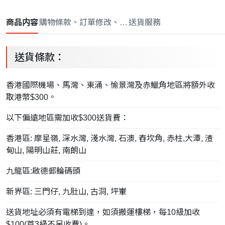
商品内容
購物條款、訂單修改、取消與退款政策
送貨服務
送貨條款：
香港國際機場、馬灣、東涌、愉景灣及赤鱲角地區將額外收
取港幣$300。
以下偏遠地區需加收$300送貨費：
香港區: 摩星嶺, 深水灣, 淺水灣, 石澳, 舂坎角, 赤柱,大潭, 渣
甸山, 陽明山莊, 南朗山
九龍區:啟德郵輪碼頭
新界區: 三門仔, 九肚山, 古洞, 坪輋
送貨地址必須有電梯到達，如須搬運樓梯，每10級加收
$100(首3級不另收費)。